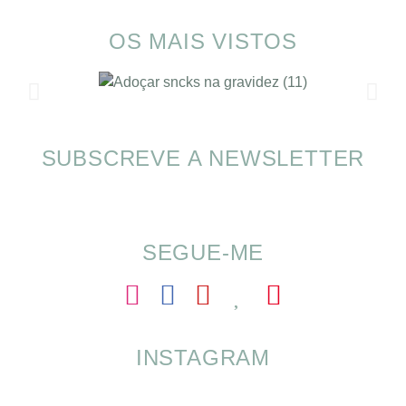
OS MAIS VISTOS
SUBSCREVE A NEWSLETTER
SOMP (SOP): 5 Ideias de Pequenos Almoços
para o Verão
SEGUE-ME
INSTAGRAM