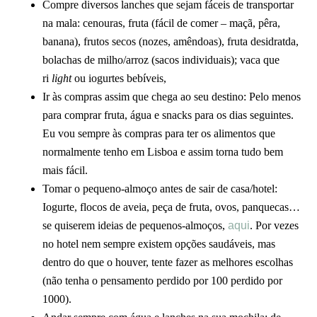
Compre diversos lanches que sejam fáceis de transportar
na mala: cenouras, fruta (fácil de comer – maçã, pêra,
banana), frutos secos (nozes, amêndoas), fruta desidratda,
bolachas de milho/arroz (sacos individuais); vaca que
ri
light
ou iogurtes bebíveis,
Ir às compras assim que chega ao seu destino: Pelo menos
para comprar fruta, água e snacks para os dias seguintes.
Eu vou sempre às compras para ter os alimentos que
normalmente tenho em Lisboa e assim torna tudo bem
mais fácil.
Tomar o pequeno-almoço antes de sair de casa/hotel:
Iogurte, flocos de aveia, peça de fruta, ovos, panquecas…
se quiserem ideias de pequenos-almoços,
aqui
. Por vezes
no hotel nem sempre existem opções saudáveis, mas
dentro do que o houver, tente fazer as melhores escolhas
(não tenha o pensamento perdido por 100 perdido por
1000).