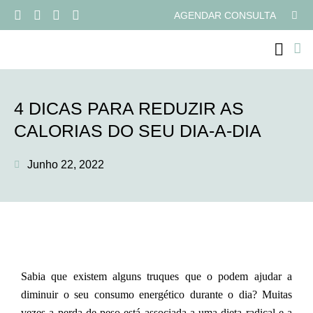
AGENDAR CONSULTA
PROGRAMAS ONLI
4 DICAS PARA REDUZIR AS
CALORIAS DO SEU DIA-A-DIA
Junho 22, 2022
Sabia que existem alguns truques que o podem ajudar a
diminuir o seu consumo energético durante o dia? Muitas
vezes a perda de peso está associada a uma dieta radical e a