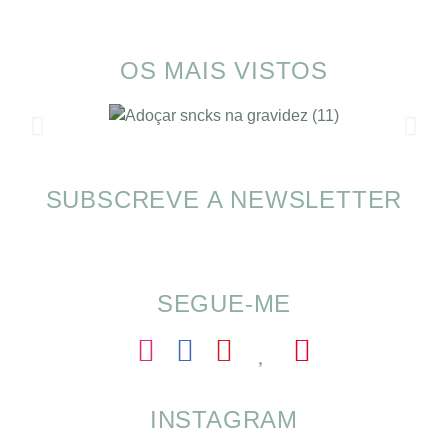
OS MAIS VISTOS
SUBSCREVE A NEWSLETTER
SOMP (SOP): 5 Ideias de Pequenos Almoços
para o Verão
SEGUE-ME
INSTAGRAM