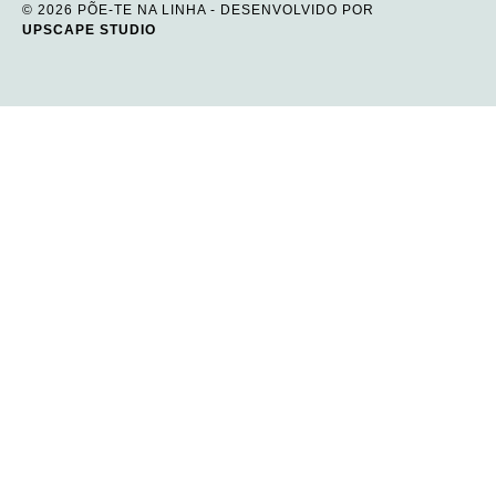
© 2026 PÕE-TE NA LINHA - DESENVOLVIDO POR
UPSCAPE STUDIO