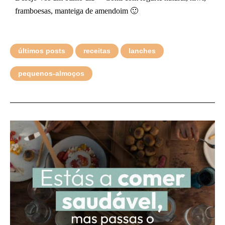
framboesas, manteiga de amendoim 🙂
últimos posts
receitas
lanches
pequenos-almoços