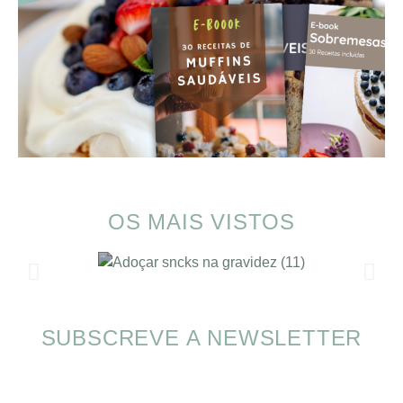
OS MAIS VISTOS
SUBSCREVE A NEWSLETTER
SOMP (SOP): 5 Ideias de Pequenos Almoços
para o Verão