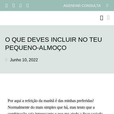
AGENDAR CONSULTA
PROGRAMAS ONLI
O QUE DEVES INCLUIR NO TEU
PEQUENO-ALMOÇO
Junho 10, 2022
Por aqui a refeição da manhã é das minhas preferidas!
Normalmente do mais simples que há, mas tento que a
combinação seja interessante e que me ajude a ficar saciada.