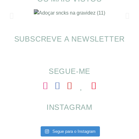
SUBSCREVE A NEWSLETTER
SOMP (SOP): 5 Ideias de Pequenos Almoços
para o Verão
SEGUE-ME
INSTAGRAM
Segue para o Instagram