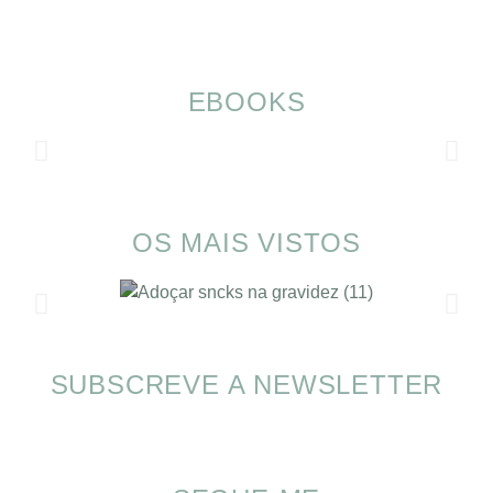
EBOOKS
OS MAIS VISTOS
SUBSCREVE A NEWSLETTER
SOMP (SOP): 5 Ideias de Pequenos Almoços
para o Verão