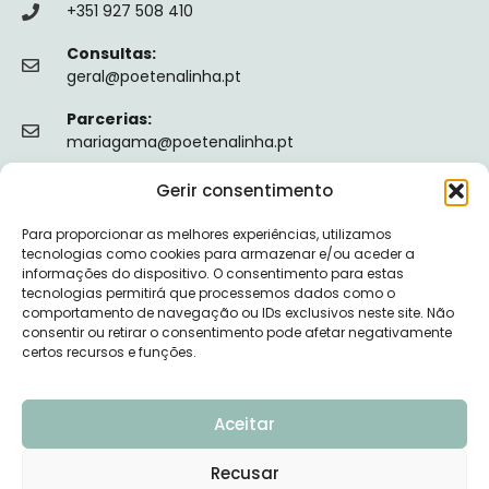
+351 927 508 410
Consultas:
geral@poetenalinha.pt
Parcerias:
mariagama@poetenalinha.pt
Gerir consentimento
INFORMAÇÕES LEGAIS
Para proporcionar as melhores experiências, utilizamos
Política de privacidade
tecnologias como cookies para armazenar e/ou aceder a
informações do dispositivo. O consentimento para estas
Termos e Condições
tecnologias permitirá que processemos dados como o
comportamento de navegação ou IDs exclusivos neste site. Não
Livro de reclamações
consentir ou retirar o consentimento pode afetar negativamente
certos recursos e funções.
Nº de Registo da ERS: E149128
Aceitar
Recusar