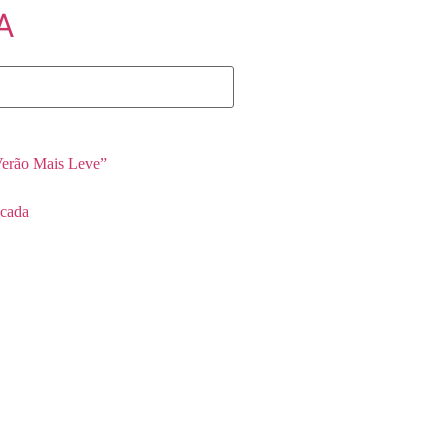
A
erão Mais Leve”
cada