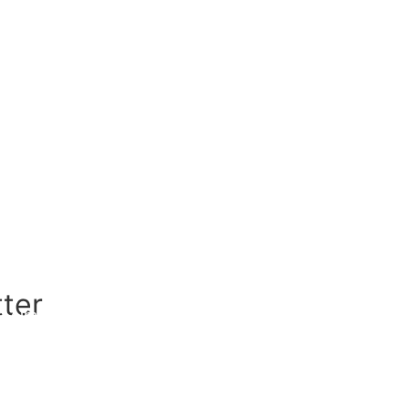
ca tanto inchaço
ter
 Almoços para o Verão