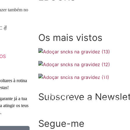
fazer também no
⁰C ✌
Os mais vistos
OS
Alimentação nas férias com SOMP
ltares à rotina
Porque é que a endometriose provo
stas!
Subscreve a Newslet
abdominal?
arante já a tua
SOMP (SOP): 5 Ideias de Pequenos
 atingir os teus
.
Segue-me