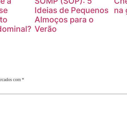
e a
SOMP (SOP): 5
Che
se
Ideias de Pequenos
na 
to
Almoços para o
dominal?
Verão
arcados com
*