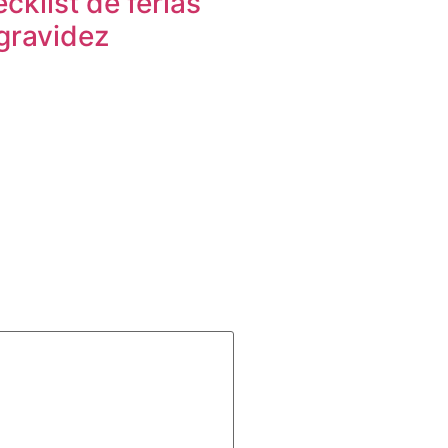
cklist de férias
gravidez