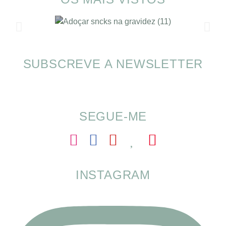
SUBSCREVE A NEWSLETTER
SOMP (SOP): 5 Ideias de Pequenos Almoços
para o Verão
SEGUE-ME
INSTAGRAM