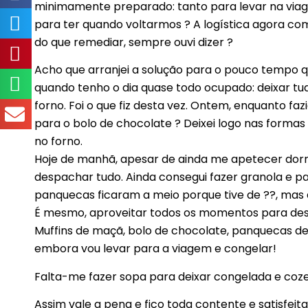
minimamente preparado: tanto para levar na viag
para ter quando voltarmos ? A logística agora com
do que remediar, sempre ouvi dizer ?
Acho que arranjei a solução para o pouco tempo q
quando tenho o dia quase todo ocupado: deixar tud
forno. Foi o que fiz desta vez. Ontem, enquanto faz
para o bolo de chocolate ? Deixei logo nas formas d
no forno.
Hoje de manhã, apesar de ainda me apetecer dormi
despachar tudo. Ainda consegui fazer granola e p
panquecas ficaram a meio porque tive de ??, mas d
É mesmo, aproveitar todos os momentos para desp
Muffins de maçã, bolo de chocolate, panquecas d
embora vou levar para a viagem e congelar!
Falta-me fazer sopa para deixar congelada e coze
Assim vale a pena e fico toda contente e satisfeit