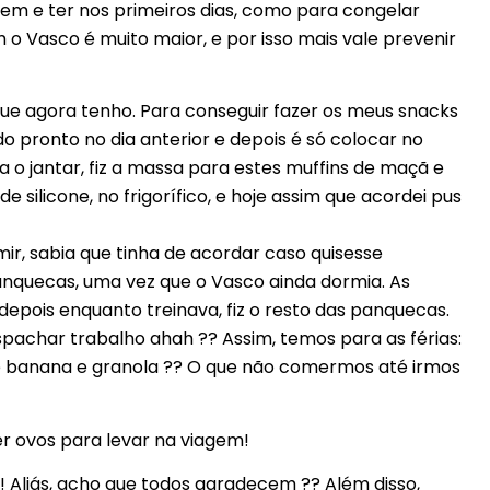
em e ter nos primeiros dias, como para congelar
 o Vasco é muito maior, e por isso mais vale prevenir
ue agora tenho. Para conseguir fazer os meus snacks
o pronto no dia anterior e depois é só colocar no
ia o jantar, fiz a massa para estes muffins de maçã e
e silicone, no frigorífico, e hoje assim que acordei pus
r, sabia que tinha de acordar caso quisesse
anquecas, uma vez que o Vasco ainda dormia. As
epois enquanto treinava, fiz o resto das panquecas.
achar trabalho ahah ?? Assim, temos para as férias:
e banana e granola ?? O que não comermos até irmos
r ovos para levar na viagem!
a! Aliás, acho que todos agradecem ?? Além disso,