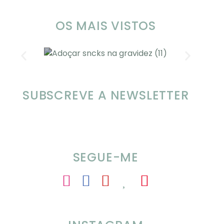
OS MAIS VISTOS
SOMP (SOP): 5 Ideias de Pequenos
Ch
SUBSCREVE A NEWSLETTER
Almoços para o Verão
SEGUE-ME