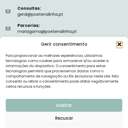
Consultas:
geral@poetenalinha.pt
Parcerias:
mariagama@poetenalinha.pt
Gerir consentimento
INFORMAÇÕES LEGAIS
Para proporcionar as melhores experiências, utilizamos
Política de privacidade
tecnologias como cookies para armazenar e/ou aceder a
informações do dispositivo. O consentimento para estas
Termos e Condições
tecnologias permitirá que processemos dados como o
comportamento de navegação ou IDs exclusivos neste site. Não
Livro de reclamações
consentir ou retirar o consentimento pode afetar negativamente
certos recursos e funções.
Nº de Registo da ERS: E149128
Aceitar
Recusar
© 2026 PÕE-TE NA LINHA - DESENVOLVIDO POR