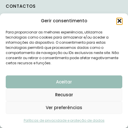
CONTACTOS
Gerir consentimento
Rua Joly Braga Santos
Para proporcionar as melhores experiências, utilizamos
tecnologias como cookies para armazenar e/ou aceder a
Lote N 1600 123 Lisboa
informações do dispositivo. O consentimento para estas
tecnologias permitirá que processemos dados como o
+351 927 508 410
comportamento de navegação ou IDs exclusivos neste site. Não
consentir ou retirar o consentimento pode afetar negativamente
Consultas:
certos recursos e funções.
geral@poetenalinha.pt
Parcerias:
Aceitar
mariagama@poetenalinha.pt
Recusar
INFORMAÇÕES LEGAIS
Ver preferências
Precisas de ajuda?
Política de privacidade
Políticas de privacidade e proteção de dados
Termos e Condições