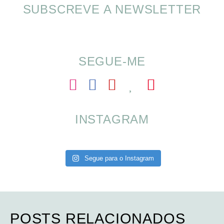
SUBSCREVE A NEWSLETTER
SOMP (SOP): 5 Ideias de Pequenos Almoços
para o Verão
SEGUE-ME
INSTAGRAM
Segue para o Instagram
POSTS RELACIONADOS