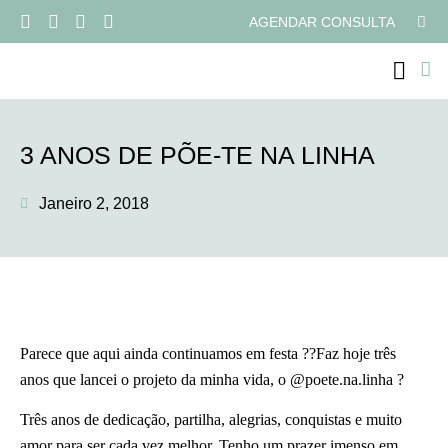
AGENDAR CONSULTA
PROGRAMAS ONLI
3 ANOS DE PÕE-TE NA LINHA
Janeiro 2, 2018
Parece que aqui ainda continuamos em festa
?
?
Faz hoje três
anos que lancei o projeto da minha vida, o @poete.na.linha
?
Três anos de dedicação, partilha, alegrias, conquistas e muito
amor para ser cada vez melhor. Tenho um prazer imenso em