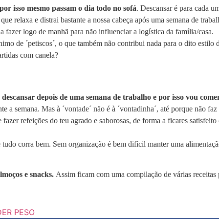
por isso mesmo passam o dia todo no sofá
. Descansar é para cada um
 que relaxa e distrai bastante a nossa cabeça após uma semana de trab
fazer logo de manhã para não influenciar a logística da família/casa.
ónimo de ´petiscos´, o que também não contribui nada para o dito estilo
artidas com canela?
 descansar depois de uma semana de trabalho e por isso vou come
nte a semana. Mas à ´vontade´ não é à ´vontadinha´, até porque não faz
fazer refeições do teu agrado e saborosas, de forma a ficares satisfeit
e tudo corra bem. Sem organização é bem difícil manter uma alimentaçã
almoços e snacks.
Assim ficam com uma compilação de várias receitas 
DER PESO