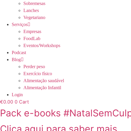
Sobremesas
Lanches
Vegetariano
Serviços
Empresas
FoodLab
Eventos/Workshops
Podcast
Blog
Perder peso
Exercício físico
Alimentação saudável
Alimentação Infantil
Login
€
0.00
0
Cart
Pack e-books #NatalSemCul
Clica aqui para saber mais