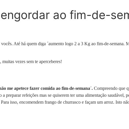
m engordar ao fim-de-s
 vocês. Até há quem diga ´aumento logo 2 a 3 Kg ao fim-de-semana. M
, muitas vezes sem te aperceberes!
não me apetece fazer comida ao fim-de-semana´.
Compreendo que que
lho a preparar refeições mas se quiserem ter uma alimentação saudável
ara isso, encomendem frango de churrasco e façam um arroz. Isto não