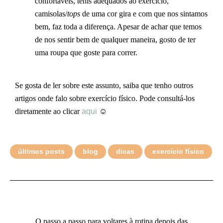
confortáveis, ténis adequados ao exercício,
camisolas/
tops
de uma cor gira e com que nos sintamos
bem, faz toda a diferença. Apesar de achar que temos
de nos sentir bem de qualquer maneira, gosto de ter
uma roupa que goste para correr.
Se gosta de ler sobre este assunto, saiba que tenho outros
artigos onde falo sobre exercício físico. Pode consultá-los
diretamente ao clicar
aqui
☺️
últimos posts
blog
dicas
exercício físico
O passo a passo para voltares à rotina depois das