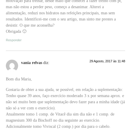
motivação para treinar, desde maio que comecei a fazer treino com pt,
mas não estou a perder peso, começo a desanimar. Alterei a
alimentação, reduzi nos hidratos nas refeições principais, mas sem
resultados. Identificei-me com o seu artigo, mas sinto me prestes a
desistir. O que me aconselha?
Obrigada 🙂
Responder
29 Agosto, 2017 às 11:48
vania relvas
diz:
Bom dia Maria,
Gostaria de obter a sua ajuda, se possível, em relação a suplementação:
Tenho quase 39 anos, faço exercício moderado 3 x por semana aprox. e
não sei muito bem que suplementação devo fazer para a minha idade (já
não só a ver com o exercício).
Atualmente tomo 1 comp. de Vitacê dia sim dia não e 1 comp. de
magnesium 300 da Bischoff no dia seguinte ao exercício.
Adicionalmente tomo Viviscal (2 comp.) por dia para o cabelo.