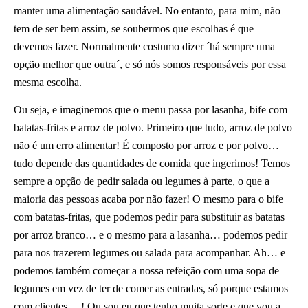
manter uma alimentação saudável. No entanto, para mim, não
tem de ser bem assim, se soubermos que escolhas é que
devemos fazer. Normalmente costumo dizer ´há sempre uma
opção melhor que outra´, e só nós somos responsáveis por essa
mesma escolha.
Ou seja, e imaginemos que o menu passa por lasanha, bife com
batatas-fritas e arroz de polvo. Primeiro que tudo, arroz de polvo
não é um erro alimentar! É composto por arroz e por polvo…
tudo depende das quantidades de comida que ingerimos! Temos
sempre a opção de pedir salada ou legumes à parte, o que a
maioria das pessoas acaba por não fazer! O mesmo para o bife
com batatas-fritas, que podemos pedir para substituir as batatas
por arroz branco… e o mesmo para a lasanha… podemos pedir
para nos trazerem legumes ou salada para acompanhar. Ah… e
podemos também começar a nossa refeição com uma sopa de
legumes em vez de ter de comer as entradas, só porque estamos
com clientes… ! Ou sou eu que tenho muita sorte e que vou a