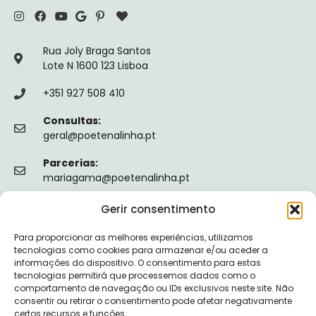
Rua Joly Braga Santos
Lote N 1600 123 Lisboa
+351 927 508 410
Consultas:
geral@poetenalinha.pt
Parcerias:
mariagama@poetenalinha.pt
Gerir consentimento
INFORMAÇÕES LEGAIS
Para proporcionar as melhores experiências, utilizamos
Política de privacidade
tecnologias como cookies para armazenar e/ou aceder a
informações do dispositivo. O consentimento para estas
Termos e Condições
tecnologias permitirá que processemos dados como o
comportamento de navegação ou IDs exclusivos neste site. Não
Livro de reclamações
consentir ou retirar o consentimento pode afetar negativamente
certos recursos e funções.