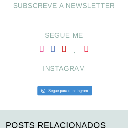
SUBSCREVE A NEWSLETTER
SOMP (SOP): 5 Ideias de Pequenos Almoços
para o Verão
SEGUE-ME
INSTAGRAM
Segue para o Instagram
POSTS RELACIONADOS