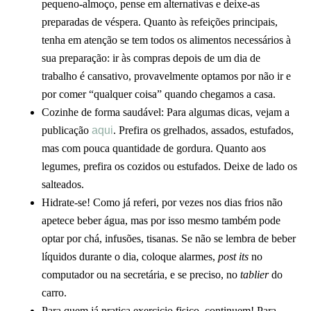
pequeno-almoço, pense em alternativas e deixe-as
preparadas de véspera. Quanto às refeições principais,
tenha em atenção se tem todos os alimentos necessários à
sua preparação: ir às compras depois de um dia de
trabalho é cansativo, provavelmente optamos por não ir e
por comer “qualquer coisa” quando chegamos a casa.
Cozinhe de forma saudável: Para algumas dicas, vejam a
publicação
aqui
. Prefira os grelhados, assados, estufados,
mas com pouca quantidade de gordura. Quanto aos
legumes, prefira os cozidos ou estufados. Deixe de lado os
salteados.
Hidrate-se! Como já referi, por vezes nos dias frios não
apetece beber água, mas por isso mesmo também pode
optar por chá, infusões, tisanas. Se não se lembra de beber
líquidos durante o dia, coloque alarmes,
post its
no
computador ou na secretária, e se preciso, no
tablier
do
carro.
Para quem já pratica exercicio fisico, continuem! Para