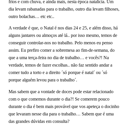
frios e com chuva, e ainda mais, nesta época natalícia. Um
dia levam rabanadas para o trabalho, outro dia levam filhoses,
outro bolachas… etc etc..
A verdade é que, o Natal é nos dias 24 e 25, e além disso, há
alguns jantares ou almoços até lá.. por isso mesmo, temos de
conseguir controlar-nos no trabalho. Pelo menos eu penso
assim. Eu prefiro comer a sobremesa ao fim-de-semana, do
que a uma terça-feira no dia de trabalho… e vocês?! Na
verdade, temos de fazer escolhas.. não faz sentido andar a
comer tudo a torto e a direito ´só porque é natal´ ou ´só
porque alguém levou para o trabalho´.
Mas sabem que a vontade de doces pode estar relacionado
com o que comemos durante o dia?! Se comerem pouco
durante o dia é bem mais provável que vos apeteça o docinho
que levaram nesse dia para o trabalho… Sabem que é uma
das grandes dúvidas em consulta?