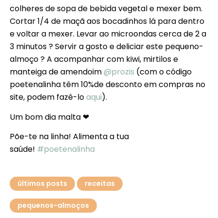
colheres de sopa de bebida vegetal e mexer bem.
Cortar 1/4 de maçã aos bocadinhos lá para dentro
e voltar a mexer. Levar ao microondas cerca de 2 a
3 minutos ? Servir a gosto e deliciar este pequeno-
almoço ? A acompanhar com kiwi, mirtilos e
manteiga de amendoim
@prozis
(com o código
poetenalinha têm 10%de desconto em compras no
site, podem fazê-lo
aqui
).
Um bom dia malta ❤
Põe-te na linha! Alimenta a tua
saúde!
#poetenalinha
últimos posts
receitas
pequenos-almoços