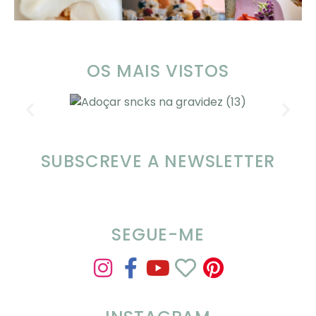
OS MAIS VISTOS
SUBSCREVE A NEWSLETTER
Alimentação nas férias com SOMP
SEGUE-ME