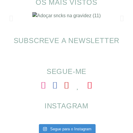
OS MAIS VISTOS
SUBSCREVE A NEWSLETTER
SOMP (SOP): 5 Ideias de Pequenos Almoços
para o Verão
SEGUE-ME
INSTAGRAM
Segue para o Instagram