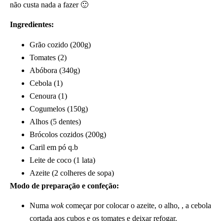
não custa nada a fazer 🙂
Ingredientes:
Grão cozido (200g)
Tomates (2)
Abóbora (340g)
Cebola (1)
Cenoura (1)
Cogumelos (150g)
Alhos (5 dentes)
Brócolos cozidos (200g)
Caril em pó q.b
Leite de coco (1 lata)
Azeite (2 colheres de sopa)
Modo de preparação e confeção:
Numa
wok
começar por colocar o azeite, o alho, , a cebola
cortada aos cubos e os tomates e deixar refogar.