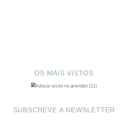
OS MAIS VISTOS
SUBSCREVE A NEWSLETTER
SOMP (SOP): 5 Ideias de Pequenos Almoços
para o Verão