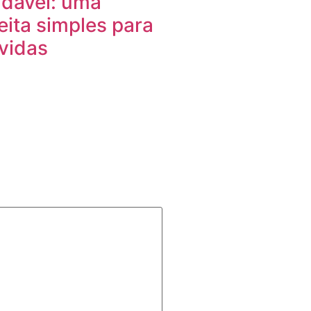
dável: uma
eita simples para
vidas