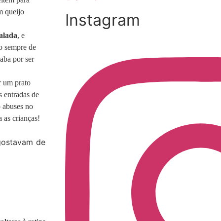
m queijo
Instagram
salada
, e
o sempre de
aba por ser
r um prato
s entradas de
o abuses no
a as crianças!
gostavam de