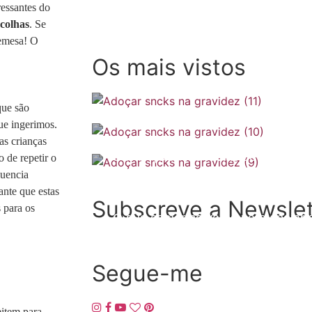
essantes do
scolhas
. Se
remesa! O
Os mais vistos
que são
ue ingerimos.
as crianças
SOMP (SOP): 5 Ideias de Pequenos
 de repetir o
luencia
Checklist de férias na gravidez
ante que estas
Subscreve a Newslet
s para os
O que comer no verão para apoiar a 
Segue-me
eitem para