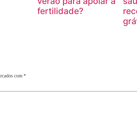
verão para apoiar a
sau
fertilidade?
rec
grá
arcados com
*