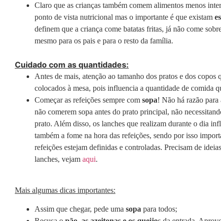
Claro que as crianças também comem alimentos menos inter
ponto de vista nutricional mas o importante é que existam
e
definem que a criança come batatas fritas, já não come sob
mesmo para os pais e para o resto da família.
Cuidado com as quantidades:
Antes de mais, atenção ao tamanho dos pratos e dos copos 
colocados à mesa, pois influencia a quantidade de comida q
Começar as refeições sempre com
sopa
! Não há razão para 
não comerem sopa antes do prato principal, não necessitando
prato. Além disso, os lanches que realizam durante o dia inf
também a fome na hora das refeições, sendo por isso import
refeições estejam definidas e controladas. Precisam de ideia
lanches, vejam
aqui
.
Mais algumas dicas importantes:
Assim que chegar, pede uma
sopa
para todos;
Recusa o
pão, as azeitonas e os queijo
s da entrada. Aprov