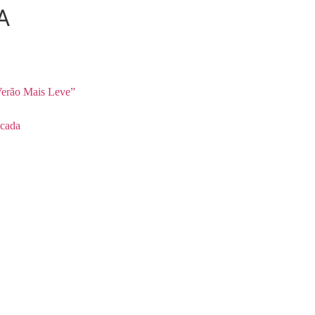
A
erão Mais Leve”
cada