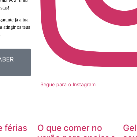
ltares à rotina
stas!
arante já a tua
 atingir os teus
.
ABER
Segue para o Instagram
 férias
O que comer no
Gel