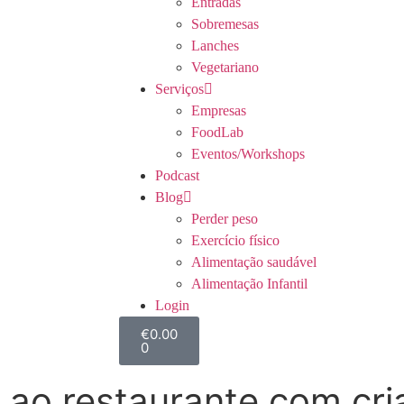
Entradas
Sobremesas
Lanches
Vegetariano
Serviços
Empresas
FoodLab
Eventos/Workshops
Podcast
Blog
Perder peso
Exercício físico
Alimentação saudável
Alimentação Infantil
Login
€
0.00
0
 ao restaurante com cr