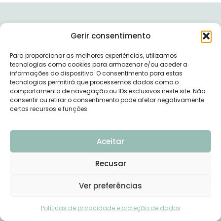
PÁGINAS
Gerir consentimento
Sobre
Para proporcionar as melhores experiências, utilizamos
tecnologias como cookies para armazenar e/ou aceder a
Marcação de Consultas
informações do dispositivo. O consentimento para estas
tecnologias permitirá que processemos dados como o
Programas Online
comportamento de navegação ou IDs exclusivos neste site. Não
consentir ou retirar o consentimento pode afetar negativamente
Ebooks
certos recursos e funções.
Receitas
Blog
Aceitar
Podcast
Recusar
Workshops / Eventos
Ver preferências
Serviços
Precisas de ajuda?
Contactos
Políticas de privacidade e proteção de dados