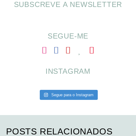
SUBSCREVE A NEWSLETTER
Alimentação nas férias com SOMP
SEGUE-ME
INSTAGRAM
Segue para o Instagram
POSTS RELACIONADOS