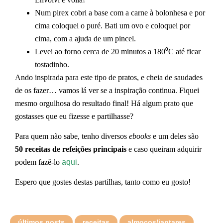
Num pirex cobri a base com a carne à bolonhesa e por
cima coloquei o puré. Bati um ovo e coloquei por
cima, com a ajuda de um pincel.
Levei ao forno cerca de 20 minutos a 180⁰C até ficar
tostadinho.
Ando inspirada para este tipo de pratos, e cheia de saudades
de os fazer… vamos lá ver se a inspiração continua. Fiquei
mesmo orgulhosa do resultado final! Há algum prato que
gostasses que eu fizesse e partilhasse?
Para quem não sabe, tenho diversos
ebooks
e um deles são
50 receitas de refeições principais
e caso queiram adquirir
podem fazê-lo
aqui
.
Espero que gostes destas partilhas, tanto como eu gosto!
últimos posts
receitas
almoços/jantares