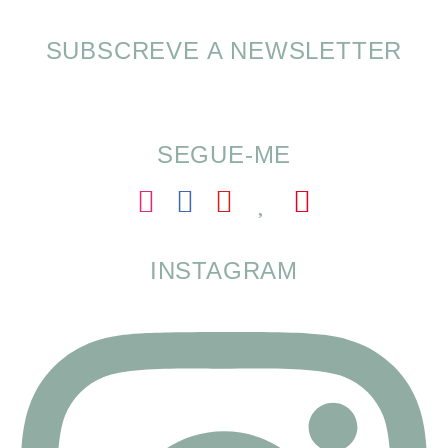
SUBSCREVE A NEWSLETTER
SOMP (SOP): 5 Ideias de Pequenos Almoços
para o Verão
SEGUE-ME
INSTAGRAM