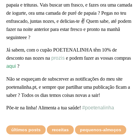
papaia e trituras. Vais buscar um frasco, e fazes ora uma camada
de iogurte, ora uma camada de puré de papaia ? Pegas no teu
enfrascado, juntas nozes, e delicias-te ✌ Quem sabe, até podem
fazer na noite anterior para estar fresco e pronto na manhã
seguinteee ?
Já sabem, com o cupão POETENALINHA têm 10% de
desconto nas nozes na
prozis
e podem fazer as vossas compras
aqui
?
Não se esqueçam de subscrever as notificações do meu site
poetenalinha.pt, e sempre que partilhar uma publicação ficam a
saber ? Todos os dias temos coisas novas a sair!
Põe-te na linha! Alimenta a tua saúde!
#poetenalinha
últimos posts
receitas
pequenos-almoços