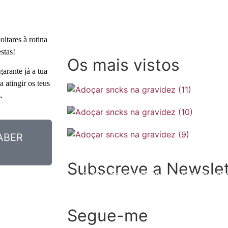
ltares à rotina
stas!
Os mais vistos
arante já a tua
 atingir os teus
.
SOMP (SOP): 5 Ideias de Pequenos
ABER
Checklist de férias na gravidez
Subscreve a Newslet
O que comer no verão para apoiar a 
Segue-me