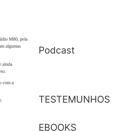
rádio M80, pela
ram algumas
Podcast
e ainda
eso.
ão com a
TESTEMUNHOS

EBOOKS