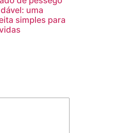
ado de pêssego
dável: uma
eita simples para
vidas