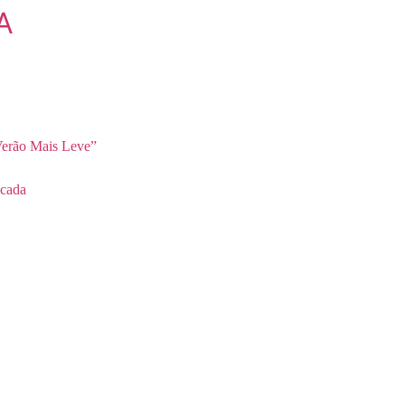
A
erão Mais Leve”
cada