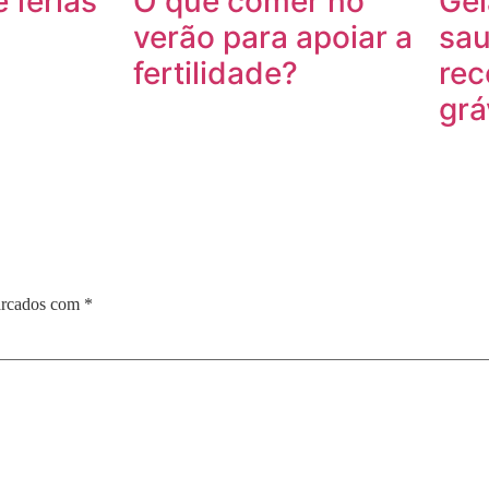
 férias
O que comer no
Gel
verão para apoiar a
sau
fertilidade?
rec
grá
arcados com
*