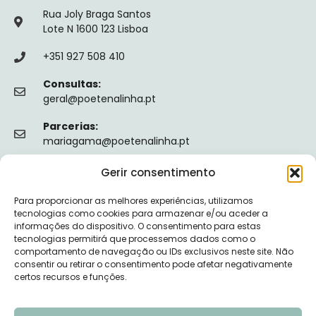
Rua Joly Braga Santos
Lote N 1600 123 Lisboa
+351 927 508 410
Consultas:
geral@poetenalinha.pt
Parcerias:
mariagama@poetenalinha.pt
Gerir consentimento
INFORMAÇÕES LEGAIS
Para proporcionar as melhores experiências, utilizamos
Política de privacidade
tecnologias como cookies para armazenar e/ou aceder a
informações do dispositivo. O consentimento para estas
Termos e Condições
tecnologias permitirá que processemos dados como o
comportamento de navegação ou IDs exclusivos neste site. Não
Livro de reclamações
consentir ou retirar o consentimento pode afetar negativamente
certos recursos e funções.
Nº de Registo da ERS: E149128