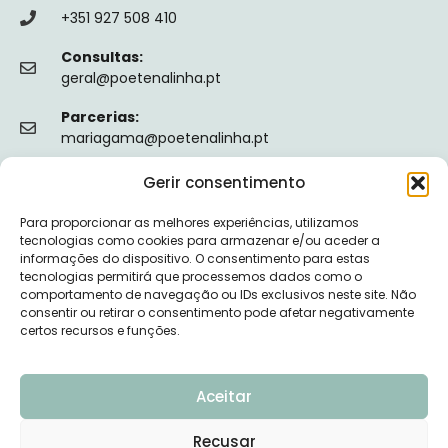
+351 927 508 410
Consultas:
geral@poetenalinha.pt
Parcerias:
mariagama@poetenalinha.pt
Gerir consentimento
INFORMAÇÕES LEGAIS
Para proporcionar as melhores experiências, utilizamos
Política de privacidade
tecnologias como cookies para armazenar e/ou aceder a
informações do dispositivo. O consentimento para estas
Termos e Condições
tecnologias permitirá que processemos dados como o
comportamento de navegação ou IDs exclusivos neste site. Não
Livro de reclamações
consentir ou retirar o consentimento pode afetar negativamente
certos recursos e funções.
Nº de Registo da ERS: E149128
Aceitar
Recusar