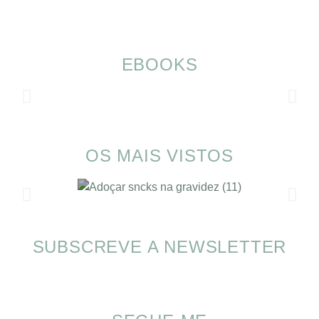
EBOOKS
OS MAIS VISTOS
SUBSCREVE A NEWSLETTER
SOMP (SOP): 5 Ideias de Pequenos Almoços
para o Verão