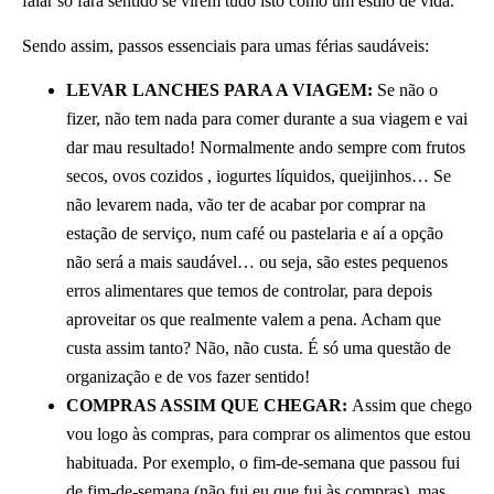
falar só fará sentido se virem tudo isto como um estilo de vida.
Sendo assim, passos essenciais para umas férias saudáveis:
LEVAR LANCHES PARA A VIAGEM:
Se não o
fizer, não tem nada para comer durante a sua viagem e vai
dar mau resultado! Normalmente ando sempre com frutos
secos, ovos cozidos , iogurtes líquidos, queijinhos… Se
não levarem nada, vão ter de acabar por comprar na
estação de serviço, num café ou pastelaria e aí a opção
não será a mais saudável… ou seja, são estes pequenos
erros alimentares que temos de controlar, para depois
aproveitar os que realmente valem a pena. Acham que
custa assim tanto? Não, não custa. É só uma questão de
organização e de vos fazer sentido!
COMPRAS ASSIM QUE CHEGAR:
Assim que chego
vou logo às compras, para comprar os alimentos que estou
habituada. Por exemplo, o fim-de-semana que passou fui
de fim-de-semana (não fui eu que fui às compras), mas