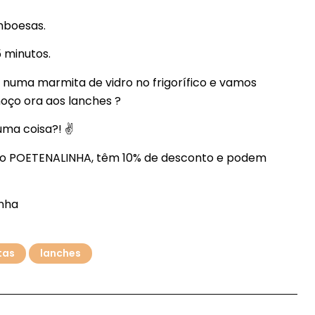
mboesas.
 minutos.
 numa marmita de vidro no frigorífico e vamos
ço ora aos lanches ?
uma coisa?! ✌
ão POETENALINHA, têm 10% de desconto e podem
inha
tas
lanches