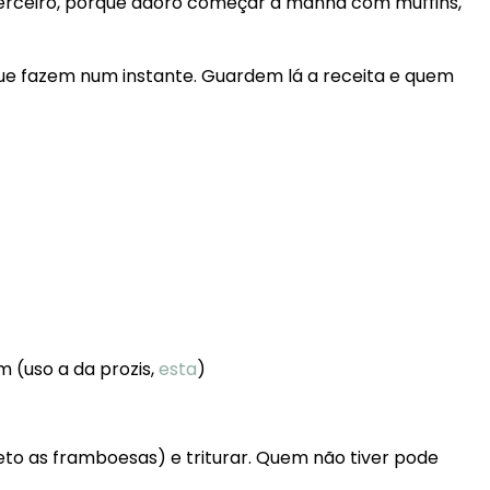
o! Terceiro, porque adoro começar a manhã com muffins,
ue fazem num instante. Guardem lá a receita e quem
 (uso a da prozis,
esta
)
eto as framboesas) e triturar. Quem não tiver pode