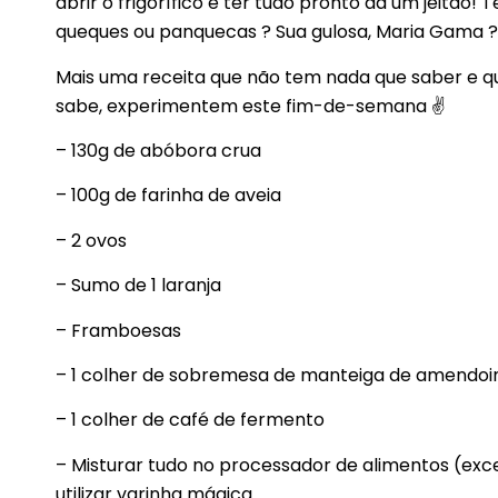
abrir o frigorífico e ter tudo pronto dá um jeitã
queques ou panquecas ? Sua gulosa, Maria Gama ?
Mais uma receita que não tem nada que saber e q
sabe, experimentem este fim-de-semana ✌
– 130g de abóbora crua
– 100g de farinha de aveia
– 2 ovos
– Sumo de 1 laranja
– Framboesas
– 1 colher de sobremesa de manteiga de amendoim
– 1 colher de café de fermento
– Misturar tudo no processador de alimentos (exc
utilizar varinha mágica.