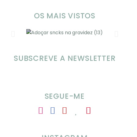
OS MAIS VISTOS
Alimentação nas férias com SOMP
Po
SUBSCREVE A NEWSLETTER
pr
a
SEGUE-ME