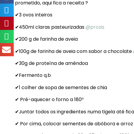
prometido, aqui fica a receita ?
✔3 ovos inteiros
✔450ml claras pasteurizadas
@prozis
✔200 g de farinha de aveia
✔100g de farinha de aveia com sabor a chocolate
✔30g de proteína de amêndoa
✔Fermento q.b
✔1 colher de sopa de sementes de chia
✔ Pré-aquecer o forno a 180⁰
✔Juntar todos os ingredientes numa tigela até fic
✔ Por cima, colocar sementes de abóbora e arroz 