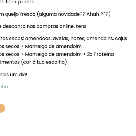
é ficar pronto.
im queijo fresco (alguma novidade?? Ahah ???)
 desconto nas compras online, tens:
os secos: amendoas, avelãs, nozes, amendoins, cajus
tos secos + Manteiga de amendoim
os secos + Manteiga de amendoim + 2x Proteina
mentos (cor à tua escolha)
mais um dia!
nha
s