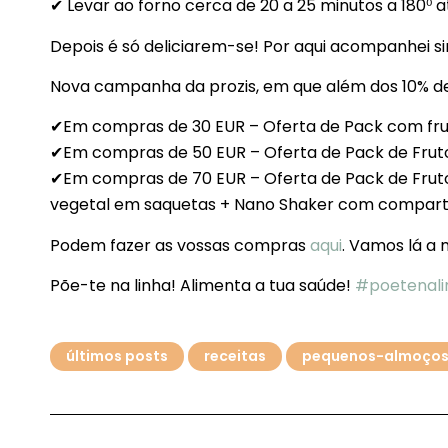
✔ Levar ao forno cerca de 20 a 25 minutos a 180⁰ at
Depois é só deliciarem-se! Por aqui acompanhei s
Nova campanha da prozis, em que além dos 10% de
✔Em compras de 30 EUR – Oferta de Pack com frut
✔Em compras de 50 EUR – Oferta de Pack de Fru
✔Em compras de 70 EUR – Oferta de Pack de Frut
vegetal em saquetas + Nano Shaker com comparti
Podem fazer as vossas compras
aqui
. Vamos lá a 
Põe-te na linha! Alimenta a tua saúde!
#poetenali
últimos posts
receitas
pequenos-almoço