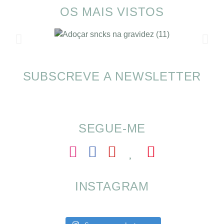
OS MAIS VISTOS
SUBSCREVE A NEWSLETTER
SOMP (SOP): 5 Ideias de Pequenos Almoços
para o Verão
SEGUE-ME
INSTAGRAM