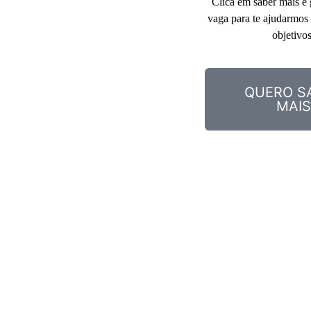
Clica em saber mais e g
vaga para te ajudarmos a
objetivos
QUERO S
MAIS