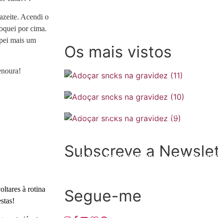
azeite. Acendi o
oquei por cima.
apei mais um
Os mais vistos
enoura!
SOMP (SOP): 5 Ideias de Pequenos
Checklist de férias na gravidez
Subscreve a Newslet
O que comer no verão para apoiar a 
ltares à rotina
Segue-me
stas!