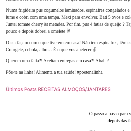
Numa frigideira pus cogumelos laminados, espinafres congelados e 
lume e cobri com uma tampa. Mexi para envolver. Bati 5 ovos e col
Juntei tomate cherry às metades. Por fim, pus 4 fatias de queijo ? T
pouco e depois dobrei a omelete ✌
Dica: façam com o que tiverem em casa! Não tem espinafres, têm c
Courgete, cebola, alho… É o que vos apetecer ✌
Querem uma fatia?! Aceitam entregas em casa?! Ahah ?
Põe-te na linha! Alimenta a tua saúde! #poetenalinha
Últimos Posts
RECEITAS
ALMOÇOS/JANTARES
O passo a passo para vo
depois das fe