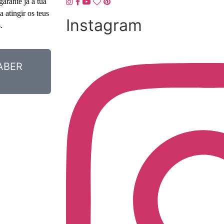
arante já a tua
 atingir os teus
Instagram
.
ABER