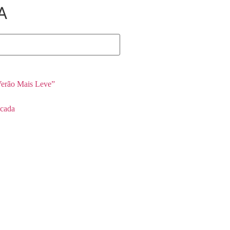
A
erão Mais Leve”
cada