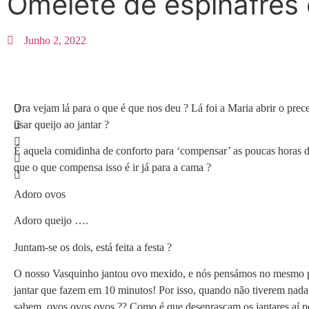
Omelete de espinafres
Junho 2, 2022
Ora vejam lá para o que é que nos deu ? Lá foi a Maria abrir o prec
usar queijo ao jantar ?
É aquela comidinha de conforto para ‘compensar’ as poucas horas 
que o que compensa isso é ir já para a cama ?
Adoro ovos
Adoro queijo ….
Juntam-se os dois, está feita a festa ?
O nosso Vasquinho jantou ovo mexido, e nós pensámos no mesmo
jantar que fazem em 10 minutos! Por isso, quando não tiverem nada
sabem, ovos ovos ovos ?‍? Como é que desenrascam os jantares aí p