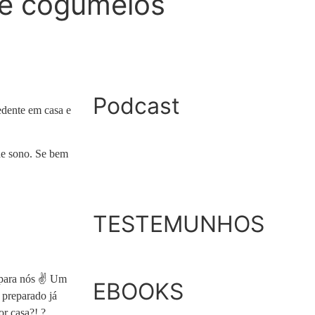
 e cogumelos
Podcast
edente em casa e
de sono. Se bem
TESTEMUNHOS
 para nós ✌ Um
EBOOKS
 preparado já
or casa?! ?