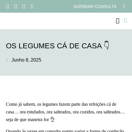
AGENDAR CONSULTA
PROGRAMAS ONLI
OS LEGUMES CÁ DE CASA 👇
Junho 8, 2025
Como já sabem, os legumes fazem parte das refeições cá de
casa… ora estufados, ora salteados, ora cozidos, ora salteados…
seja de que maneira for 👌
Quando às vezes em consulta sugiro variar a forma de confeção