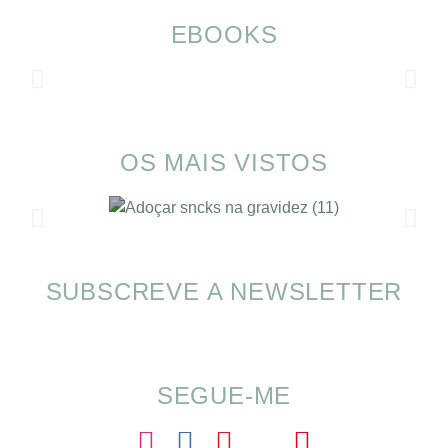
EBOOKS
OS MAIS VISTOS
SUBSCREVE A NEWSLETTER
SOMP (SOP): 5 Ideias de Pequenos Almoços
para o Verão
SEGUE-ME