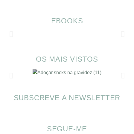
EBOOKS
OS MAIS VISTOS
SUBSCREVE A NEWSLETTER
SOMP (SOP): 5 Ideias de Pequenos Almoços
para o Verão
SEGUE-ME