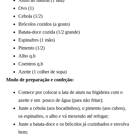
Atum ao natural (1 lata)
Ovo (1)
Cebola (1/2)
Brócolos cozidos (a gosto)
Batata-doce cozida (1/2 grande)
Espinafres (1 mão)
Pimento (1/2)
Alho q.b
Coentros q.b
Azeite (1 colher de sopa)
Modo de preparação e confeção:
Comece por colocar a lata de atum na frigideira com o
azeite e um pouco de água (para não fritar);
Junte a cebola (aos bocadinhos), o pimento (aos cubos),
os espinafres, o alho e vá mexendo até refogar;
Junte a batata-doce e os brócolos já cozinhados e envolva
bem;