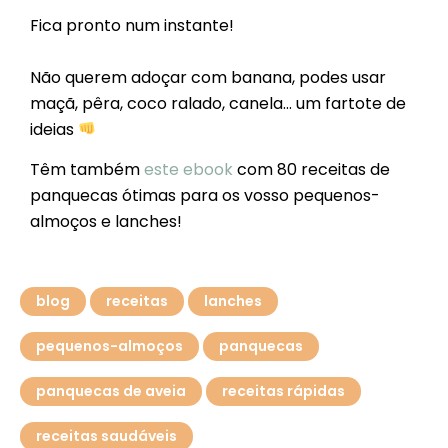
Fica pronto num instante!
Não querem adoçar com banana, podes usar
maçã, pêra, coco ralado, canela… um fartote de
ideias
Têm também
este ebook
com 80 receitas de
panquecas ótimas para os vosso pequenos-
almoços e lanches!
blog
receitas
lanches
pequenos-almoços
panquecas
panquecas de aveia
receitas rápidas
receitas saudáveis