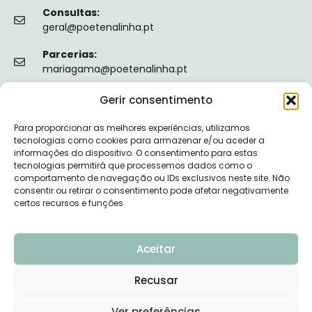
Consultas:
geral@poetenalinha.pt
Parcerias:
mariagama@poetenalinha.pt
Gerir consentimento
INFORMAÇÕES LEGAIS
Para proporcionar as melhores experiências, utilizamos
Política de privacidade
tecnologias como cookies para armazenar e/ou aceder a
informações do dispositivo. O consentimento para estas
Termos e Condições
tecnologias permitirá que processemos dados como o
comportamento de navegação ou IDs exclusivos neste site. Não
Livro de reclamações
consentir ou retirar o consentimento pode afetar negativamente
certos recursos e funções.
Nº de Registo da ERS: E149128
Aceitar
Recusar
© 2026 PÕE-TE NA LINHA - DESENVOLVIDO POR
Ver preferências