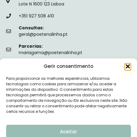
Lote N 1600 123 Lisboa
+351 927 508 410
Consultas:
geral@poetenalinha.pt
Parcerias:
mariagama@poetenalinha.pt
Gerir consentimento
INFORMAÇÕES LEGAIS
Para proporcionar as melhores experiências, utilizamos
Política de privacidade
tecnologias como cookies para armazenar e/ou aceder a
informações do dispositivo. O consentimento para estas
Termos e Condições
tecnologias permitirá que processemos dados como o
comportamento de navegação ou IDs exclusivos neste site. Não
Livro de reclamações
consentir ou retirar o consentimento pode afetar negativamente
certos recursos e funções.
Nº de Registo da ERS: E149128
Aceitar