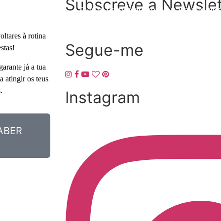
Subscreve a Newslet
O que comer no verão para apoiar a 
ltares à rotina
Segue-me
stas!
arante já a tua
 atingir os teus
.
Instagram
ABER