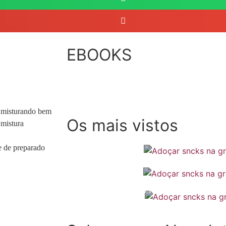
TESTEMUNHOS
EBOOKS
r, misturando bem
Os mais vistos
 mistura
e de preparado
SOMP (SOP): 5 Ideias de Pequenos
Checklist de férias na gravidez