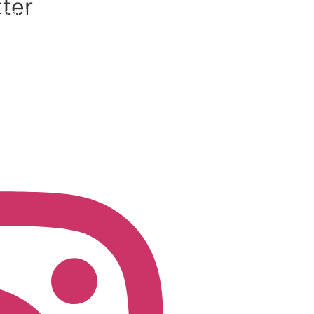
ter
fertilidade?