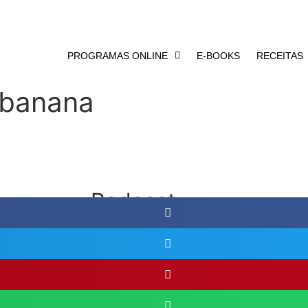
PROGRAMAS ONLINE
E-BOOKS
RECEITAS
 banana
Podcast
s o dia como
 fofinhas!
tos vermelhos,