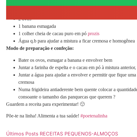
5 colheres de sopa de farinha de espera
2 ovos
1 banana esmagada
1 colher cheia de cacau puro em pó
prozis
Água q.b para ajudar a mistura a ficar cremosa e homogênea
Modo de preparação e confeção:
Bater os ovos, esmagar a banana e envolver bem
Juntar a farinha de espelta e o cacau em pó à mistura anterio
Juntar a água para ajudar a envolver e permitir que fique uma
cremosa
Numa frigideira antiaderente bem quente colocar a quantidad
consoante o tamanho das panquecas que querem ?
Guardem a receita para experimentar! 🙂
Põe-te na linha! Alimenta a tua saúde!
#poetenalinha
Últimos Posts
RECEITAS
PEQUENOS-ALMOÇOS