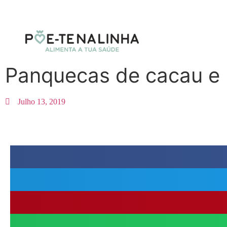
Panquecas de cacau e
Julho 13, 2019
PANQUECAS DE CACAU, com direito a receita. Hoje começámo
tanto gostamos, com panquecas acabadas de fazer, quentinhas e bem
Acompanhámos com laranja, pêssego (só me apetece frutaaaaa), fru
iogurte natural e manteiga de amendoim… somos uns gulosos, né?!
Receita para 7 panquecas:
Ingredientes: