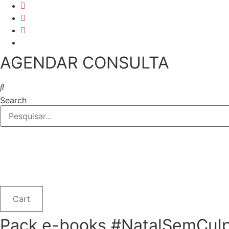
Skip
to
content
AGENDAR CONSULTA
Search
Cart
Pack e-books #NatalSemCul