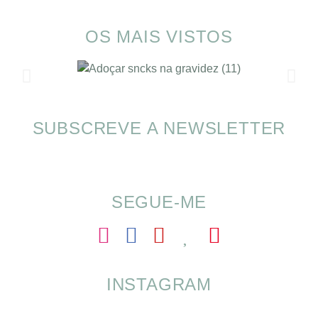
OS MAIS VISTOS
SUBSCREVE A NEWSLETTER
SOMP (SOP): 5 Ideias de Pequenos Almoços
para o Verão
SEGUE-ME
INSTAGRAM