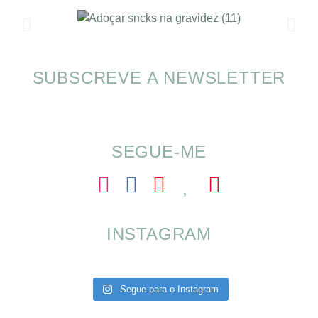
SUBSCREVE A NEWSLETTER
SOMP (SOP): 5 Ideias de Pequenos Almoços
para o Verão
SEGUE-ME
INSTAGRAM
Segue para o Instagram