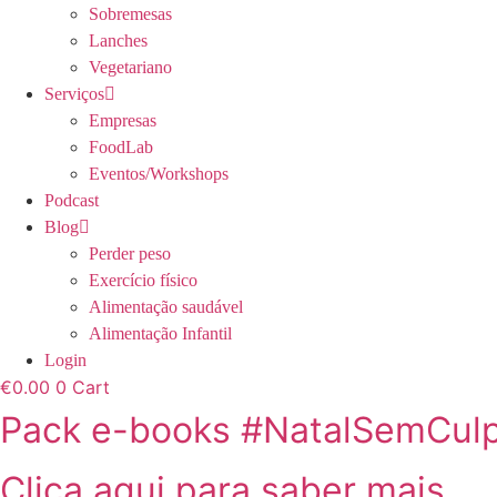
Sobremesas
Lanches
Vegetariano
Serviços
Empresas
FoodLab
Eventos/Workshops
Podcast
Blog
Perder peso
Exercício físico
Alimentação saudável
Alimentação Infantil
Login
€
0.00
0
Cart
Pack e-books #NatalSemCul
Clica aqui para saber mais