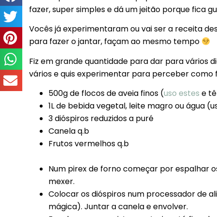
fazer, super simples e dá um jeitão porque fica 
Vocês já experimentaram ou vai ser a receita de
para fazer o jantar, façam ao mesmo tempo
Fiz em grande quantidade para dar para vários di
vários e quis experimentar para perceber como 
500g de flocos de aveia finos (
uso estes
e tê
1L de bebida vegetal, leite magro ou água (u
3 dióspiros reduzidos a puré
Canela q.b
Frutos vermelhos q.b
Num pirex de forno começar por espalhar os
mexer.
Colocar os dióspiros num processador de a
mágica). Juntar a canela e envolver.