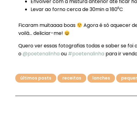
Envolver com a mistura anterior até ficar h
Levar ao forno cerca de 30min a 180⁰C
Ficaram muitaaaa boas
Agora é só aquecer de 
voilá… deliciar-me!
Quero ver essas fotografias todas e saber se foi 
o
@poetenalinha
ou
#poetenalinha
para ir vendo
últimos posts
receitas
lanches
peque