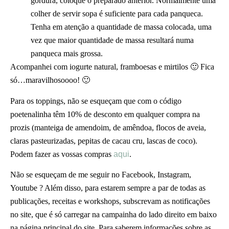
gordura, coloque o preparado anterior. Normalmente uma
colher de servir sopa é suficiente para cada panqueca.
Tenha em atenção a quantidade de massa colocada, uma
vez que maior quantidade de massa resultará numa
panqueca mais grossa.
Acompanhei com iogurte natural, framboesas e mirtilos 🙂 Fica
só…maravilhosoooo! 🙂
Para os toppings, não se esqueçam que com o código
poetenalinha têm 10% de desconto em qualquer compra na
prozis (manteiga de amendoim, de amêndoa, flocos de aveia,
claras pasteurizadas, pepitas de cacau cru, lascas de coco).
Podem fazer as vossas compras
aqui
.
Não se esqueçam de me seguir no Facebook, Instagram,
Youtube ? Além disso, para estarem sempre a par de todas as
publicações, receitas e workshops, subscrevam as notificações
no site, que é só carregar na campainha do lado direito em baixo
na página principal do site. Para saberem informações sobre as