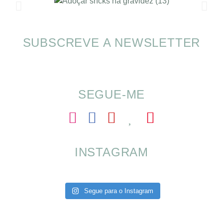
SUBSCREVE A NEWSLETTER
Alimentação nas férias com SOMP
SEGUE-ME
INSTAGRAM
Segue para o Instagram