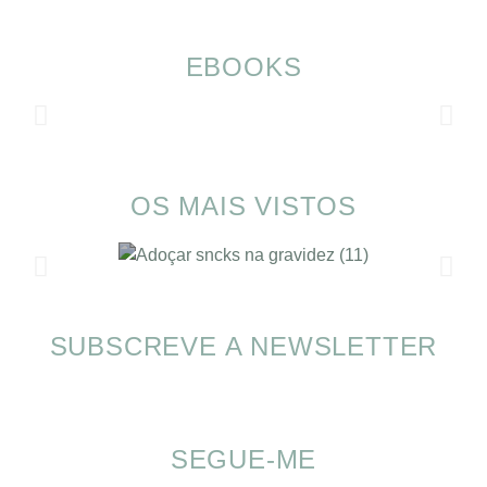
EBOOKS
OS MAIS VISTOS
SUBSCREVE A NEWSLETTER
SOMP (SOP): 5 Ideias de Pequenos Almoços
para o Verão
SEGUE-ME