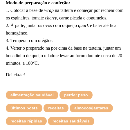
Modo de preparação e confeção:
1. Colocar a base de
wrap
na tarteira e começar por rechear com
os espinafres, tomate
cherry
, carne picada e cogumelos.
2. À parte, juntar os ovos com o queijo
quark
e bater até ficar
homogéneo.
3. Temperar com orégãos.
4. Verter o preparado na por cima da base na tarteira, juntar um
bocadinho de queijo ralado e levar ao forno durante cerca de 20
minutos, a 180⁰C.
Delicia-te!
alimentação saudável
perder peso
últimos posts
receitas
almoços/jantares
receitas rápidas
receitas saudáveis