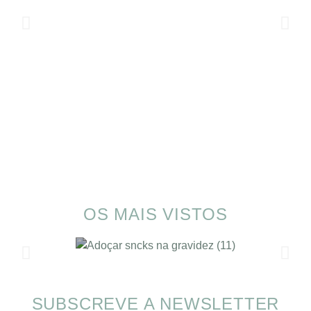
OS MAIS VISTOS
SUBSCREVE A NEWSLETTER
SOMP (SOP): 5 Ideias de Pequenos Almoços