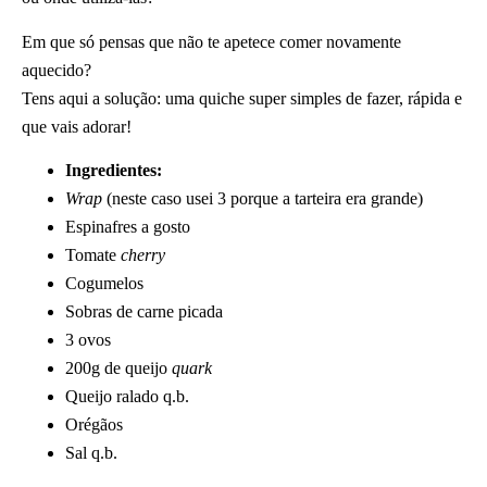
Em que só pensas que não te apetece comer novamente
aquecido?
Tens aqui a solução: uma quiche super simples de fazer, rápida e
que vais adorar!
Ingredientes:
Wrap
(neste caso usei 3 porque a tarteira era grande)
Espinafres a gosto
Tomate
cherry
Cogumelos
Sobras de carne picada
3 ovos
200g de queijo
quark
Queijo ralado q.b.
Orégãos
Sal q.b.